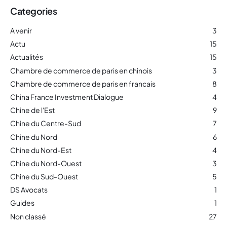
Categories
A venir
3
Actu
15
Actualités
15
Chambre de commerce de paris en chinois
3
Chambre de commerce de paris en francais
8
China France Investment Dialogue
4
Chine de l'Est
9
Chine du Centre-Sud
7
Chine du Nord
6
Chine du Nord-Est
4
Chine du Nord-Ouest
3
Chine du Sud-Ouest
5
DS Avocats
1
Guides
1
Non classé
27