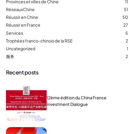
Provinces et villes de Chine
11
RéseauxChine
51
Réussir en Chine
50
Réussir en France
27
Services
5
Trophées franco-chinois de la RSE
2
Uncategorized
1
服务
2
Recent posts
12ème édition du China France
Investment Dialogue