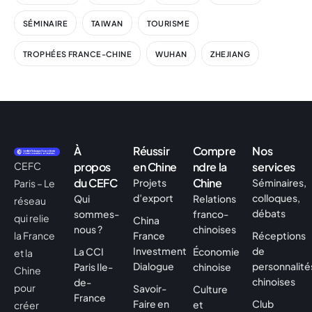
SÉMINAIRE
TAIWAN
TOURISME
TROPHÉES FRANCE-CHINE
WUHAN
ZHEJIANG
À
Réussir
Compre
Nos
CEFC
propos
en Chine
ndre la
services
du CEFC
Chine
Projets
Séminaires,
Paris – Le
d’export
colloques,
Qui
Relations
réseau
débats
sommes-
franco-
qui relie
China
nous ?
chinoises
la France
France
Réceptions
Investment
de
La CCI
Économie
et la
Dialogue
personnalité
Paris Ile-
chinoise
Chine
chinoises
de-
pour
Savoir-
Culture
France
Faire en
Club
et
créer