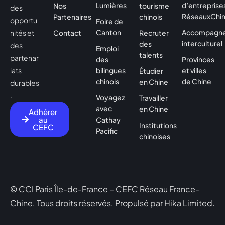
Lumières
d’entreprises
Nos
tourisme
des
RéseauxChi
Partenaires
chinois
opportu
Foire de
Canton
Accompagn
nités et
Contact
Recruter
interculturel
des
des
Emploi
talents
partenar
des
Provinces
iats
bilingues
et villes
Étudier
chinois
de Chine
en Chine
durables
.
Voyagez
Travailler
avec
en Chine
Adhérer
au
Cathay
Institutions
CEFC
Pacific
chinoises
© CCI Paris Île-de-France – CEFC Réseau France-
Chine. Tous droits réservés. Propulsé par
Hika Limited.