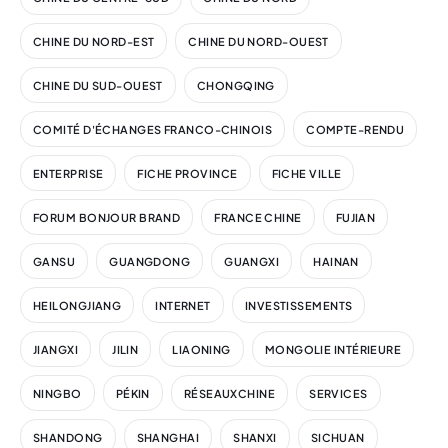
CHINE DU NORD-EST
CHINE DU NORD-OUEST
CHINE DU SUD-OUEST
CHONGQING
COMITÉ D'ÉCHANGES FRANCO-CHINOIS
COMPTE-RENDU
ENTERPRISE
FICHE PROVINCE
FICHE VILLE
FORUM BONJOUR BRAND
FRANCE CHINE
FUJIAN
GANSU
GUANGDONG
GUANGXI
HAINAN
HEILONGJIANG
INTERNET
INVESTISSEMENTS
JIANGXI
JILIN
LIAONING
MONGOLIE INTÉRIEURE
NINGBO
PÉKIN
RÉSEAUXCHINE
SERVICES
SHANDONG
SHANGHAI
SHANXI
SICHUAN