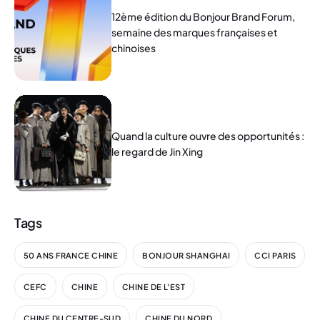
12ème édition du Bonjour Brand Forum,
semaine des marques françaises et
chinoises
Quand la culture ouvre des opportunités :
le regard de Jin Xing
Tags
50 ANS FRANCE CHINE
BONJOUR SHANGHAI
CCI PARIS
CEFC
CHINE
CHINE DE L'EST
CHINE DU CENTRE-SUD
CHINE DU NORD