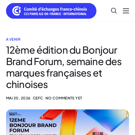
Réussir en Chine
Réussir en France
A VENIR
Nos Membres
12ème édition du Bonjour
Qui sommes nous ?
Brand Forum, semaine des
marques françaises et
chinoises
MAI 20, 2026
CEFC
NO COMMENTS YET