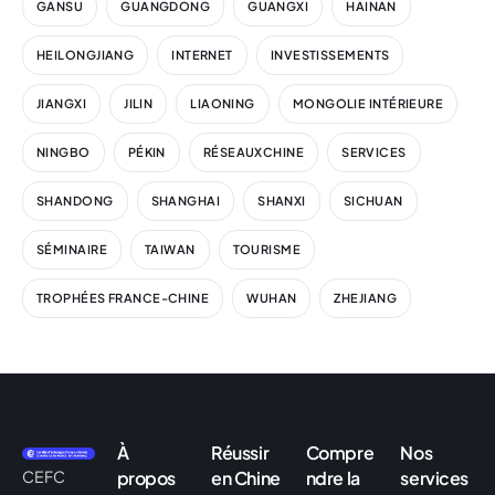
GANSU
GUANGDONG
GUANGXI
HAINAN
HEILONGJIANG
INTERNET
INVESTISSEMENTS
JIANGXI
JILIN
LIAONING
MONGOLIE INTÉRIEURE
NINGBO
PÉKIN
RÉSEAUXCHINE
SERVICES
SHANDONG
SHANGHAI
SHANXI
SICHUAN
SÉMINAIRE
TAIWAN
TOURISME
TROPHÉES FRANCE-CHINE
WUHAN
ZHEJIANG
À
Réussir
Compre
Nos
CEFC
propos
en Chine
ndre la
services