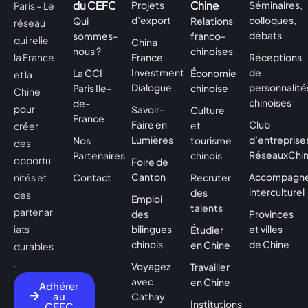
du CEFC
Chine
Projets
Séminaires,
Paris – Le
d’export
colloques,
Qui
Relations
réseau
débats
sommes-
franco-
qui relie
China
nous ?
chinoises
la France
France
Réceptions
Investment
de
La CCI
Économie
et la
Dialogue
personnalité
Paris Ile-
chinoise
Chine
chinoises
de-
pour
Savoir-
Culture
France
Faire en
Club
et
créer
Lumières
d’entreprises
Nos
tourisme
des
RéseauxChi
Partenaires
chinois
opportu
Foire de
Canton
Accompagn
nités et
Contact
Recruter
interculturel
des
des
Emploi
talents
partenar
des
Provinces
iats
bilingues
et villes
Étudier
chinois
de Chine
en Chine
durables
.
Voyagez
Travailler
avec
en Chine
Adhérer
au
Cathay
Institutions
CEFC