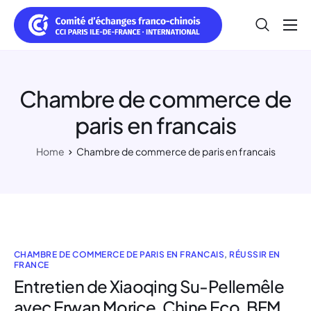
Réussir en Chine
Réussir en France
Chambre de commerce de
Nos Membres
paris en francais
Qui sommes nous ?
Home
Chambre de commerce de paris en francais
CHAMBRE DE COMMERCE DE PARIS EN FRANCAIS
,
RÉUSSIR EN
FRANCE
Entretien de Xiaoqing Su-Pellemêle
avec Erwan Morice, Chine Eco, BFM