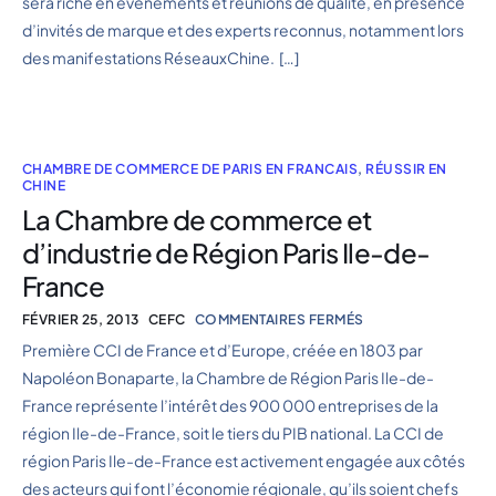
sera riche en événements et réunions de qualité, en présence
d’invités de marque et des experts reconnus, notamment lors
des manifestations RéseauxChine. […]
CHAMBRE DE COMMERCE DE PARIS EN FRANCAIS
,
RÉUSSIR EN
CHINE
La Chambre de commerce et
d’industrie de Région Paris Ile-de-
France
FÉVRIER 25, 2013
CEFC
COMMENTAIRES FERMÉS
Première CCI de France et d’Europe, créée en 1803 par
Napoléon Bonaparte, la Chambre de Région Paris Ile-de-
France représente l’intérêt des 900 000 entreprises de la
région Ile-de-France, soit le tiers du PIB national. La CCI de
région Paris Ile-de-France est activement engagée aux côtés
des acteurs qui font l’économie régionale, qu’ils soient chefs