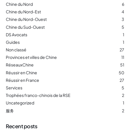
Chine du Nord
6
Chine du Nord-Est
4
Chine du Nord-Ouest
3
Chine du Sud-Ouest
5
DS Avocats
1
Guides
1
Non classé
27
Provinces et villes de Chine
11
RéseauxChine
51
Réussir en Chine
50
Réussir en France
27
Services
5
Trophées franco-chinois de la RSE
2
Uncategorized
1
服务
2
Recent posts