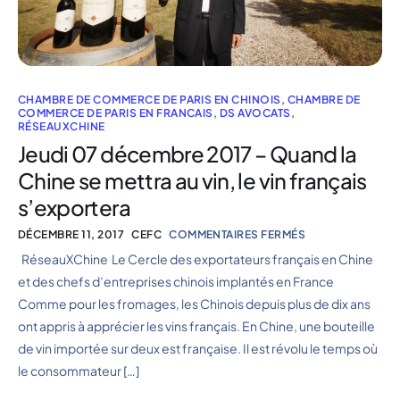
CHAMBRE DE COMMERCE DE PARIS EN CHINOIS
,
CHAMBRE DE
COMMERCE DE PARIS EN FRANCAIS
,
DS AVOCATS
,
RÉSEAUXCHINE
Jeudi 07 décembre 2017 – Quand la
Chine se mettra au vin, le vin français
s’exportera
DÉCEMBRE 11, 2017
CEFC
COMMENTAIRES FERMÉS
RéseauXChine Le Cercle des exportateurs français en Chine
et des chefs d’entreprises chinois implantés en France
Comme pour les fromages, les Chinois depuis plus de dix ans
ont appris à apprécier les vins français. En Chine, une bouteille
de vin importée sur deux est française. Il est révolu le temps où
le consommateur […]