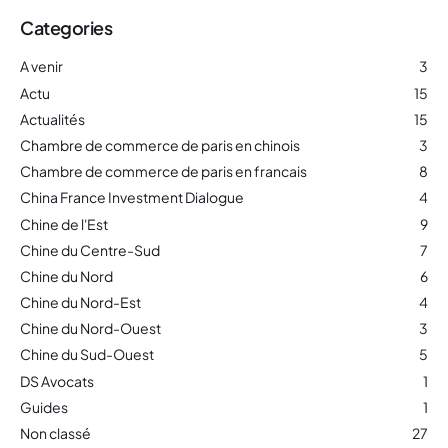
Categories
A venir
3
Actu
15
Actualités
15
Chambre de commerce de paris en chinois
3
Chambre de commerce de paris en francais
8
China France Investment Dialogue
4
Chine de l'Est
9
Chine du Centre-Sud
7
Chine du Nord
6
Chine du Nord-Est
4
Chine du Nord-Ouest
3
Chine du Sud-Ouest
5
DS Avocats
1
Guides
1
Non classé
27