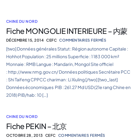
CHINE DU NORD
Fiche MONGOLIE INTERIEURE – 内蒙
DÉCEMBRE 15, 2014
CEFC
COMMENTAIRES FERMÉS
[two] Données générales Statut : Région autonome Capitale :
Hohhot Population : 25 millions Superficie : 1 183 000 km²
Monnaie : RMB Langue : Mandarin, Mongol Site officiel
: http://www.nmg.gov.cn/ Données politiques Secrétaire PCC
: Shi Taifeng CPPCC chariman : Li Xiuling [/two] [two_last]
Données économiques PIB : 261.27 Md USD (21e rang Chine en
2018) PIB/hab : 10 […]
CHINE DU NORD
Fiche PEKIN – 北京
OCTOBRE 28, 2013
CEFC
COMMENTAIRES FERMÉS