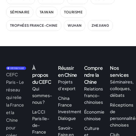
SÉMINAIRE
TAIWAN
TOURISME
TROPHÉES FRANCE-CHINE
WUHAN
ZHEJIANG
À
Réussir
Compre
Nos
CEFC
propos
en Chine
ndre la
services
du CEFC
Chine
Projets
Séminaires,
Paris – Le
d’export
colloques,
Qui
Relations
réseau
débats
sommes-
franco-
qui relie
China
nous ?
chinoises
la France
France
Réceptions
Investment
de
La CCI
Économie
et la
Dialogue
personnalité
Paris Ile-
chinoise
Chine
chinoises
de-
pour
Savoir-
Culture
France
Faire en
Club
et
créer