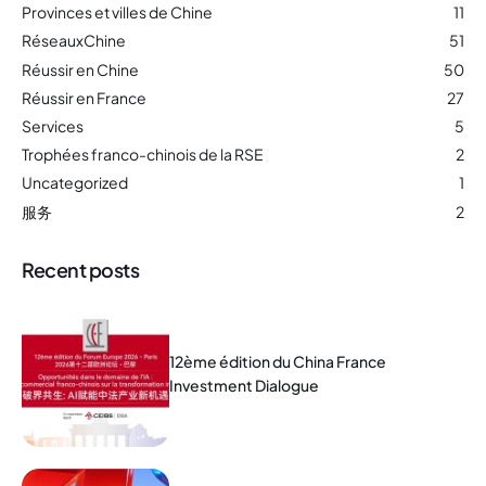
Provinces et villes de Chine
11
RéseauxChine
51
Réussir en Chine
50
Réussir en France
27
Services
5
Trophées franco-chinois de la RSE
2
Uncategorized
1
服务
2
Recent posts
12ème édition du China France
Investment Dialogue